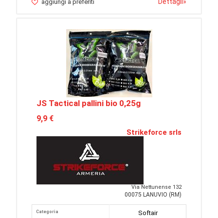
Dettagli
»
aggiungi a preferiti
JS Tactical pallini bio 0,25g
9,9 €
Strikeforce srls
Via Nettunense 132
00075 LANUVIO (RM)
Categoria
Softair