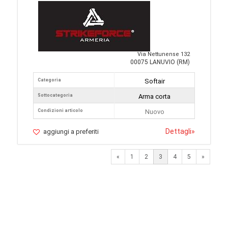
Via Nettunense 132
00075 LANUVIO (RM)
Categoria
Softair
Sottocategoria
Arma corta
Condizioni articolo
Nuovo
Dettagli
»
aggiungi a preferiti
Previous
Next
«
1
2
3
4
5
»