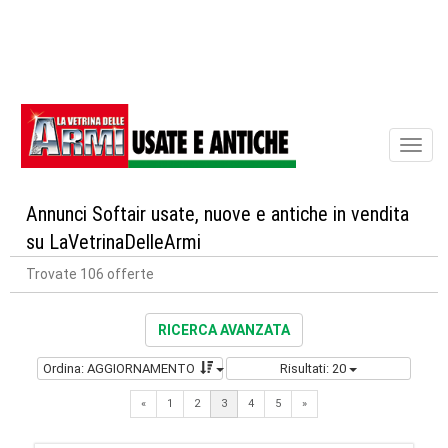
Toggl
naviga
Annunci Softair usate, nuove e antiche in vendita
su LaVetrinaDelleArmi
Trovate 106 offerte
RICERCA AVANZATA
Ordina: AGGIORNAMENTO
Risultati: 20
Previous
Next
«
1
2
3
4
5
»