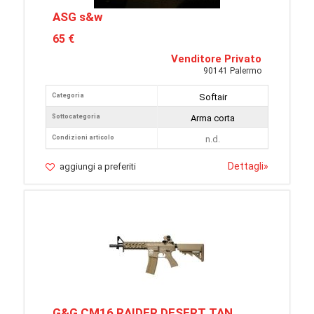
ASG s&w
65 €
Venditore Privato
90141 Palermo
Categoria
Softair
Sottocategoria
Arma corta
Condizioni articolo
n.d.
Dettagli
»
aggiungi a preferiti
G&G CM16 RAIDER DESERT TAN