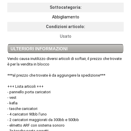
Sottocategoria:
Abbigliamento
Condizioni articolo:
Usato
ULTERIORI INFORMAZIONI
Vendo causa inutilizzo diversi articoli di softair, il prezzo che trovate
è per la vendita in blocco
***al prezzo che trovate è da aggiungere la spedizione***
+++ Lista articoli +++
- pannello porta caricatori
- vest
- kefia
- tasche caricatori
- 4 caricatori 90bb l'uno
- 2 caricatori maggiorati da 300bb e 500bb
- elmetto ARF con sistema sonoro
- 3x tasche porta oggetti