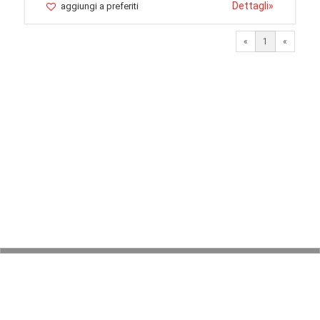
Dettagli
»
aggiungi a preferiti
«
1
«
© 2026 LaVetrinaDelleArmi
NEWPAPER19 S.r.l.
P.IVA/C.F. 10607740965
Via Molise, 3, Locate di Triulzi, MI - Italy
Capitale Sociale: 20.000 € i.v.