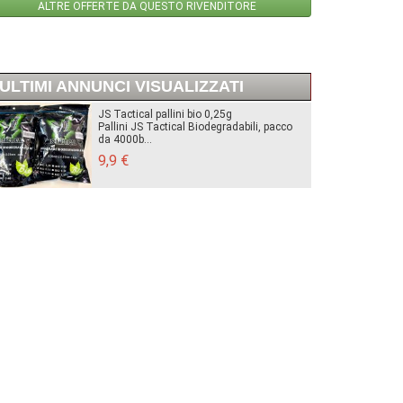
ALTRE OFFERTE DA QUESTO RIVENDITORE
ULTIMI ANNUNCI VISUALIZZATI
JS Tactical pallini bio 0,25g
Pallini JS Tactical Biodegradabili, pacco
da 4000b...
9,9 €