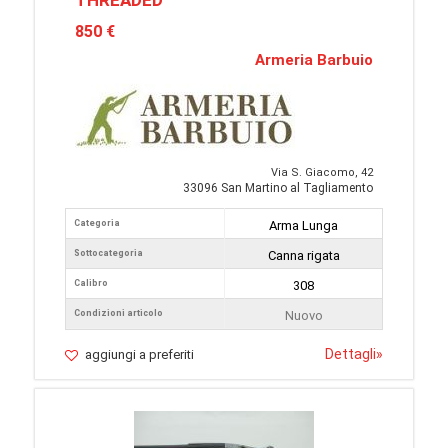
THREADED
850 €
Armeria Barbuio
Via S. Giacomo, 42
33096 San Martino al Tagliamento
Categoria
Arma Lunga
Sottocategoria
Canna rigata
Calibro
308
Condizioni articolo
Nuovo
Dettagli
»
aggiungi a preferiti