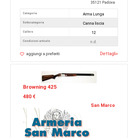
35121 Padova
Categoria
Arma Lunga
Sottocategoria
Canna liscia
Calibro
12
Condizioni articolo
n.d.
Dettagli
»
aggiungi a preferiti
Browning 425
480 €
San Marco