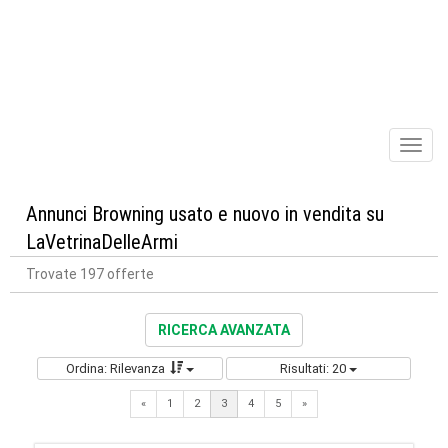
Toggl
naviga
Annunci Browning usato e nuovo in vendita su
LaVetrinaDelleArmi
Trovate 197 offerte
RICERCA AVANZATA
Ordina: Rilevanza
Risultati: 20
Previous
Next
«
1
2
3
4
5
»