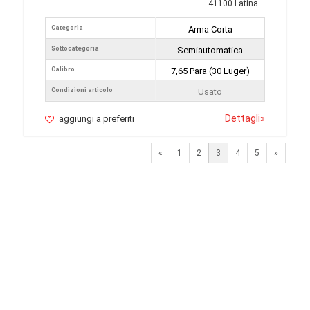
41100 Latina
Categoria
Arma Corta
Sottocategoria
Semiautomatica
Calibro
7,65 Para (30 Luger)
Condizioni articolo
Usato
Dettagli
»
aggiungi a preferiti
Previous
Next
«
1
2
3
4
5
»