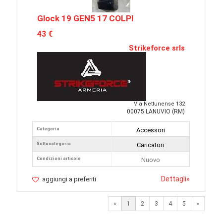
Glock 19 GEN5 17 COLPI
43 €
Strikeforce srls
Via Nettunense 132
00075 LANUVIO (RM)
Categoria
Accessori
Sottocategoria
Caricatori
Condizioni articolo
Nuovo
Dettagli
»
aggiungi a preferiti
Next
«
1
2
3
4
5
»