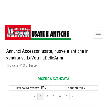
Toggl
naviga
Annunci Accessori usate, nuove e antiche in
vendita su LaVetrinaDelleArmi
Trovate 713 offerte
RICERCA AVANZATA
Ordina: Rilevanza
Risultati: 20
Next
«
1
2
3
4
5
»