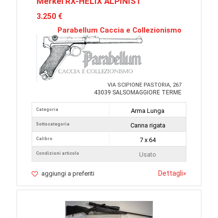
Merkel RX-HELIX ALPINIST
3.250 €
Parabellum Caccia e Collezionismo
VIA SCIPIONE PASTORIA, 267
43039 SALSOMAGGIORE TERME
Categoria
Arma Lunga
Sottocategoria
Canna rigata
Calibro
7 x 64
Condizioni articolo
Usato
Dettagli
»
aggiungi a preferiti