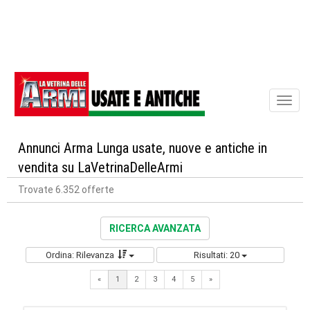
Toggl
naviga
Annunci Arma Lunga usate, nuove e antiche in
vendita su LaVetrinaDelleArmi
Trovate 6.352 offerte
RICERCA AVANZATA
Ordina: Rilevanza
Risultati: 20
Next
«
1
2
3
4
5
»