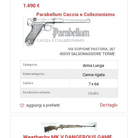
1.490 €
Parabellum Caccia e Collezionismo
VIA SCIPIONE PASTORIA, 267
43039 SALSOMAGGIORE TERME
Categoria
Arma Lunga
Sottocategoria
Canna rigata
Calibro
7 x 64
Condizioni articolo
Usato
Dettagli
»
aggiungi a preferiti
Weatherby MK V DANGEROUS GAME