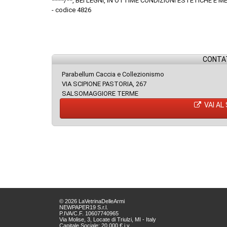
****/**, BEI LEGNI, IN OTTIME CONDIZIONI ESTETICHE E M
- codice 4826
CONTAT
Parabellum Caccia e Collezionismo
VIA SCIPIONE PASTORIA, 267
SALSOMAGGIORE TERME
VAI AL
© 2026 LaVetrinaDelleArmi
NEWPAPER19 S.r.l.
P.IVA/C.F. 10607740965
Via Molise, 3, Locate di Triulzi, MI - Italy
Capitale Sociale: 20.000 € i.v.