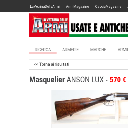
LaVetrinaDelleArmi
ArmiMagazine
CacciaMagazine
RICERCA
ARMERIE
MARCHE
ARMI
<< Torna ai risultati
Masquelier
ANSON LUX
570 €