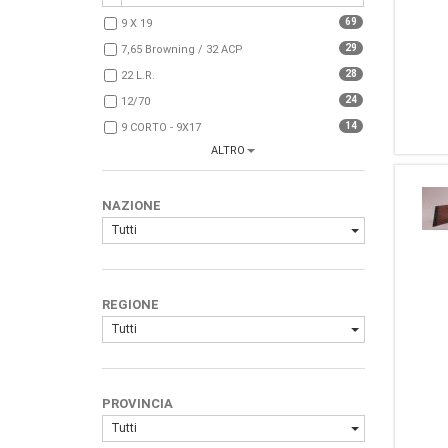
10
Browning (FN)
69
9 X 19
8
FNA
29
7,65 Browning / 32 ACP
8
Steyr Mannlicher
28
22 L.r.
8
CZ
24
12/70
8
FN BROWNING
14
9 CORTO - 9X17
7
Ruger
ALTRO
14
8 X 57 JS
6
Sig Sauer
13
7,65 PARABELLUM
5
Carl Gustafs
NAZIONE
13
357 Magnum
5
Sig
Tutti
13
45 ACP
5
Hatsan
12
308W
5
HECKLER - KOCH
9
6,35 BROWNING / 25 ACP
4
Enfield
REGIONE
9
9 X 21
4
Springfield
Tutti
9
30.06
4
Weatherby
8
38 Special
4
Kongsberg
7
6,5 X 55
4
BENELLI ARMI SPA
PROVINCIA
7
303 British
3
Astra
Tutti
6
7,65 Browning