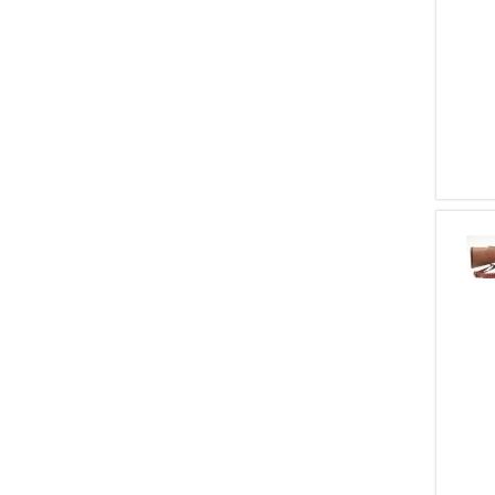
2
9 Makarov
1
Merkel
2
6,5X52
1
Mossberg
1
410/76
1
North American Arms
1
28/70
1
F.lli Pietta
1
375 H&H Mag.
1
Savage
1
38 SPL
1
Webley & Scott
1
7,35X51
1
Zastava
1
9 BROWNING LONG
1
Zoli
1
270 WSM
1
Umarex
1
16/70
1
Stoeger
1
10 MM Auto
1
Valmet
1
6,5 X 68
1
Erfurt
1
6,5 X 68 S
1
Inland
1
11,15X60
1
Erma
1
5,6X50 MAG
1
Harrington & Richardson
1
22 MAGNUM
1
Waffenfabrik Bern
1
36 BP
1
Pioneer Arms
1
222 REM