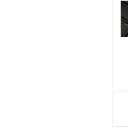
1
18 MM
1
STEYR MANNLICHER
SCHOENAUER
1
45 Auto
1
HS PRECISION
1
9,3 X 74 R
1
LITHGOW ARMS
1
8 NAMBU
1
ARTIGIANALE ITALIANA
1
5,45X39
1
J.LANG & HUSSEY
1
8
1
HENRION ,DASSY
1
9 Flobert
,HEUSCHEN
1
4,5 MM
1
WILMART FRERES
1
6,5 X 51 JAP.
1
MUSGRAVE
1
HENRY RICHARDS
1
SCONOSCIUTA
1
BROWNELLS
1
ARS. MIL. RUMENI
1
ARS MIL. GARDONE V.T.
1
ANTONIO ZOLI
1
FEG FEMARU FEGYVER
BUDAPEST