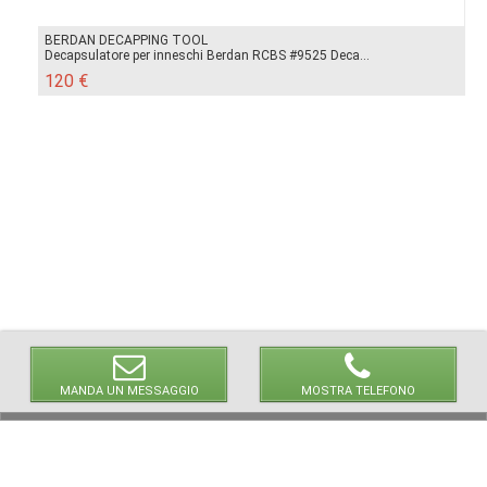
BERDAN DECAPPING TOOL
Decapsulatore per inneschi Berdan RCBS #9525 Deca...
120 €
MANDA UN MESSAGGIO
MOSTRA TELEFONO
© 2026 LaVetrinaDelleArmi
NEWPAPER19 S.r.l.
P.IVA/C.F. 10607740965