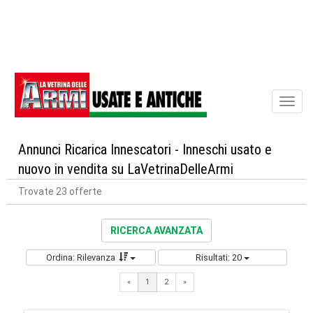
Toggl
naviga
Annunci Ricarica Innescatori - Inneschi usato e
nuovo in vendita su LaVetrinaDelleArmi
Trovate 23 offerte
RICERCA AVANZATA
Ordina: Rilevanza
Risultati: 20
Next
«
1
2
»