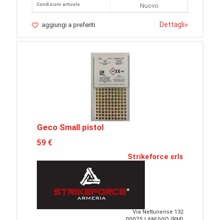
Condizioni articolo
Nuovo
Dettagli
»
aggiungi a preferiti
Geco Small pistol
59 €
Strikeforce srls
Via Nettunense 132
00075 LANUVIO (RM)