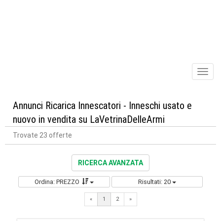
Toggl
naviga
Annunci Ricarica Innescatori - Inneschi usato e
nuovo in vendita su LaVetrinaDelleArmi
Trovate 23 offerte
RICERCA AVANZATA
Ordina: PREZZO
Risultati: 20
Next
«
1
2
»