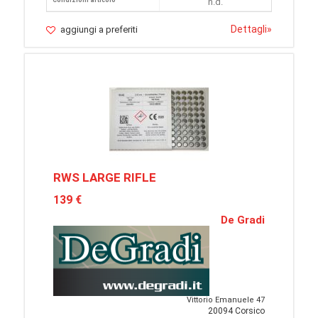
Condizioni articolo
n.d.
Dettagli
»
aggiungi a preferiti
RWS LARGE RIFLE
139 €
De Gradi
Vittorio Emanuele 47
20094 Corsico