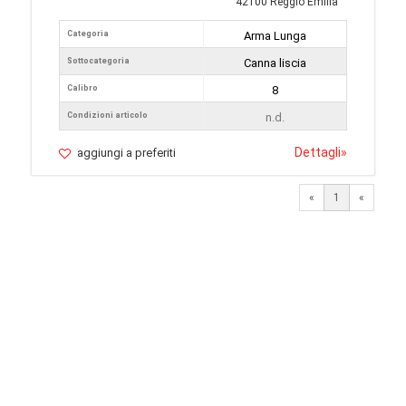
42100 Reggio Emilia
Categoria
Arma Lunga
Sottocategoria
Canna liscia
Calibro
8
Condizioni articolo
n.d.
Dettagli
»
aggiungi a preferiti
«
1
«