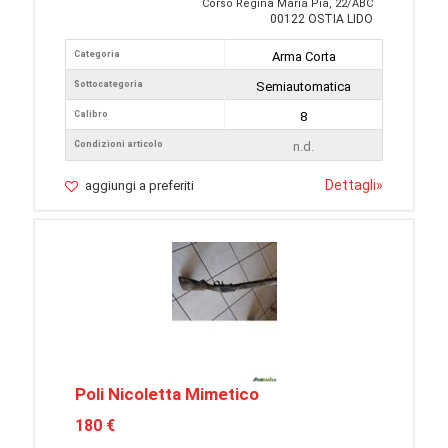
Corso Regina Maria Pia, 22/ABC
00122 OSTIA LIDO
Categoria
Arma Corta
Sottocategoria
Semiautomatica
Calibro
8
Condizioni articolo
n.d.
Dettagli
»
aggiungi a preferiti
Poli Nicoletta Mimetico
180 €