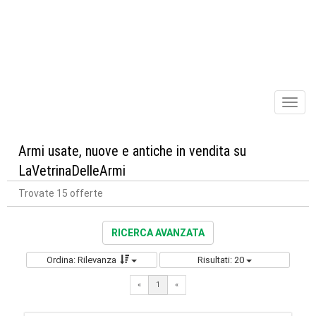
Toggl
naviga
Armi usate, nuove e antiche in vendita su
LaVetrinaDelleArmi
Trovate 15 offerte
RICERCA AVANZATA
Ordina: Rilevanza
Risultati: 20
«
1
«