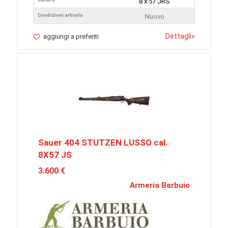
Calibro
8 x 57 JRS
Condizioni articolo
Nuovo
Dettagli
»
aggiungi a preferiti
Sauer 404 STUTZEN LUSSO cal.
8X57 JS
3.600 €
Armeria Barbuio