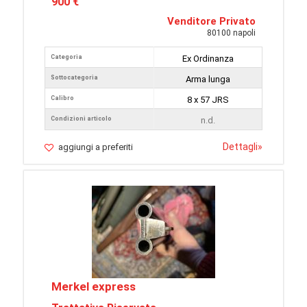
900 €
Venditore Privato
80100 napoli
Categoria
Ex Ordinanza
Sottocategoria
Arma lunga
Calibro
8 x 57 JRS
Condizioni articolo
n.d.
Dettagli
»
aggiungi a preferiti
Merkel express