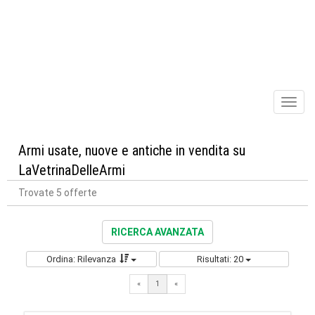
Toggl
naviga
Armi usate, nuove e antiche in vendita su
LaVetrinaDelleArmi
Trovate 5 offerte
RICERCA AVANZATA
Ordina: Rilevanza
Risultati: 20
«
1
«