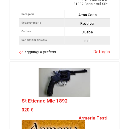
31032 Casale sul Sile
Categoria
Arma Corta
Sottocategoria
Revolver
Calibro
8 Lebel
Condizioni articolo
n.d.
Dettagli
»
aggiungi a preferiti
St Etienne Mle 1892
320 €
Armeria Testi