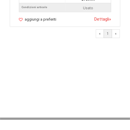
Condizioni articolo
Usato
Dettagli
»
aggiungi a preferiti
«
1
«
© 2026 LaVetrinaDelleArmi