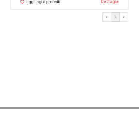
Dettagli
»
aggiungi a preferiti
«
1
«
© 2026 LaVetrinaDelleArmi
NEWPAPER19 S.r.l.
P.IVA/C.F. 10607740965
Via Molise, 3, Locate di Triulzi, MI - Italy
Capitale Sociale: 20.000 € i.v.
REA: MI - 2544938