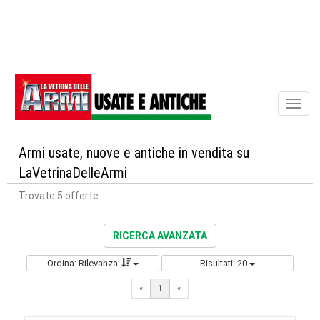
Toggl
naviga
Armi usate, nuove e antiche in vendita su
LaVetrinaDelleArmi
Trovate 5 offerte
RICERCA AVANZATA
Ordina: Rilevanza
Risultati: 20
«
1
«