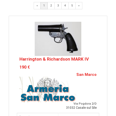
Next
«
1
2
3
4
5
»
Harrington & Richardson MARK IV
190 €
San Marco
Via Pogdora 2/D
31032 Casale sul Sile