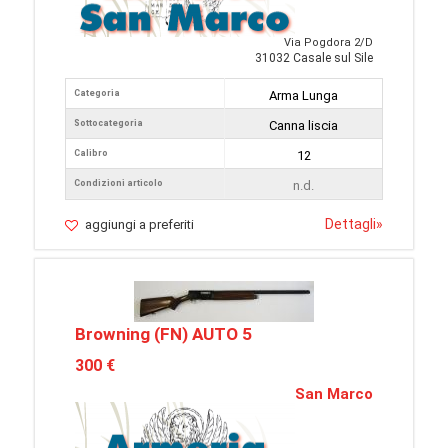
Via Pogdora 2/D
31032 Casale sul Sile
Categoria
Arma Lunga
Sottocategoria
Canna liscia
Calibro
12
Condizioni articolo
n.d.
Dettagli
»
aggiungi a preferiti
Browning (FN) AUTO 5
300 €
San Marco