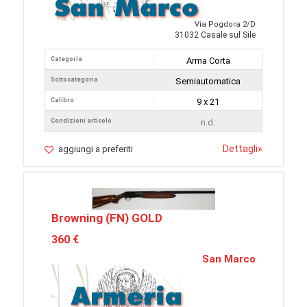
Via Pogdora 2/D
31032 Casale sul Sile
Categoria
Arma Corta
Sottocategoria
Semiautomatica
Calibro
9 x 21
Condizioni articolo
n.d.
Dettagli
»
aggiungi a preferiti
Browning (FN) GOLD
360 €
San Marco