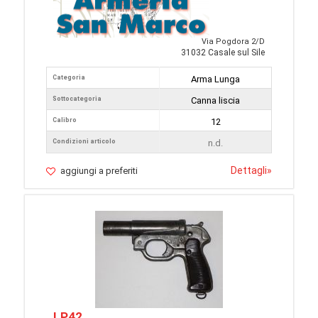
Via Pogdora 2/D
31032 Casale sul Sile
Categoria
Arma Lunga
Sottocategoria
Canna liscia
Calibro
12
Condizioni articolo
n.d.
Dettagli
»
aggiungi a preferiti
LP42