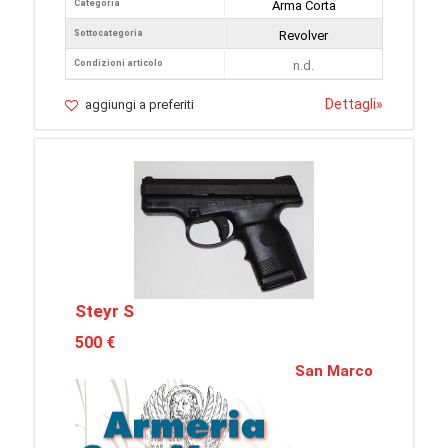
Categoria
Arma Corta
Sottocategoria
Revolver
Condizioni articolo
n.d.
Dettagli
»
aggiungi a preferiti
Steyr S
500 €
San Marco