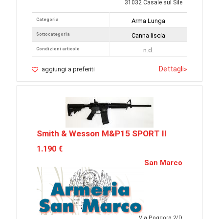
31032 Casale sul Sile
Categoria
Arma Lunga
Sottocategoria
Canna liscia
Condizioni articolo
n.d.
Dettagli
»
aggiungi a preferiti
Smith & Wesson M&P15 SPORT II
1.190 €
San Marco
Via Pogdora 2/D