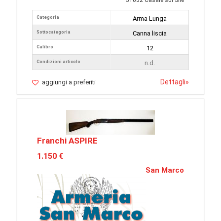
31032 Casale sul Sile
Categoria
Arma Lunga
Sottocategoria
Canna liscia
Calibro
12
Condizioni articolo
n.d.
Dettagli
»
aggiungi a preferiti
Franchi ASPIRE
1.150 €
San Marco