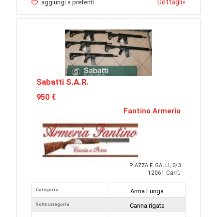
Dettagli
»
aggiungi a preferiti
Sabatti S.A.R.
950 €
Fantino Armeria
PIAZZA F. GALLI, 2/3
12061 Carrù
Categoria
Arma Lunga
Sottocategoria
Canna rigata