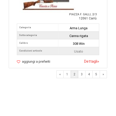
PIAZZA F. GALLI, 2/3
12061 Carrù
Categoria
Arma Lunga
Sottocategoria
Canna rigata
Calibro
308 Win
Condizioni articolo
Usato
Dettagli
»
aggiungi a preferiti
Previous
Next
«
1
2
3
4
5
»