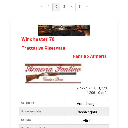
Previous
Next
«
1
2
3
4
5
»
Winchester 70
Trattativa Riservata
Fantino Armeria
PIAZZA F. GALLI, 2/3
12061 Carrù
Categoria
Arma Lunga
Sottocategoria
Canna rigata
Calibro
...Altro...