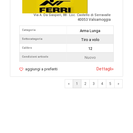
Via A. Da Gasperi, 88 - Loc. Castello di Serravalle
40053 Valsamoggia
Categoria
Arma Lunga
Sottocategoria
Tiro a volo
Calibro
12
Condizioni articolo
Nuovo
Dettagli
»
aggiungi a preferiti
Next
«
1
2
3
4
5
»