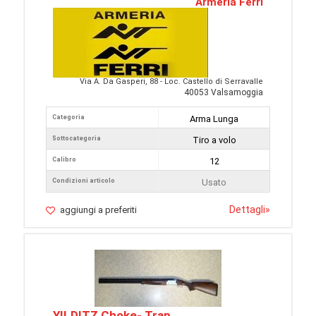
Armeria Ferri
Via A. Da Gasperi, 88 - Loc. Castello di Serravalle
40053 Valsamoggia
Categoria
Arma Lunga
Sottocategoria
Tiro a volo
Calibro
12
Condizioni articolo
Usato
Dettagli
»
aggiungi a preferiti
YILDITZ Choke- Trap