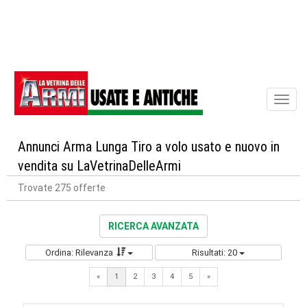
Toggl
naviga
Annunci Arma Lunga Tiro a volo usato e nuovo in
vendita su LaVetrinaDelleArmi
Trovate 275 offerte
RICERCA AVANZATA
Ordina: Rilevanza
Risultati: 20
Next
«
1
2
3
4
5
»