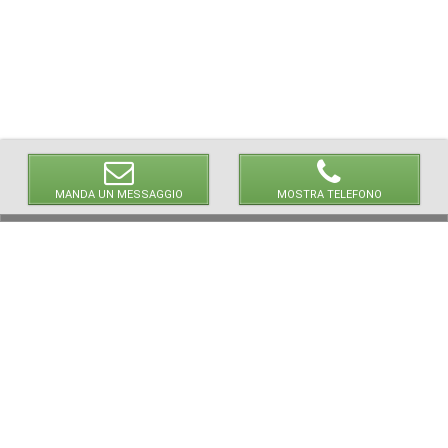
MANDA UN MESSAGGIO
MOSTRA TELEFONO
© 2026 LaVetrinaDelleArmi
NEWPAPER19 S.r.l.
P.IVA/C.F. 10607740965
Via Molise, 3, Locate di Triulzi, MI - Italy
Capitale Sociale: 20.000 € i.v.
REA: MI - 2544938
Servizio Clienti:
clienti@newpaper19.it
Tel Servizio Clienti:
+39 02 904 8111 - tasto 1