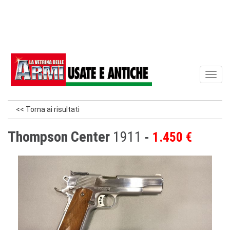
Toggl
naviga
<< Torna ai risultati
Thompson Center
1911
1.450 €