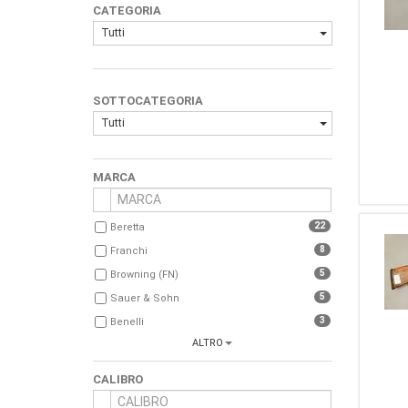
CATEGORIA
Tutti
SOTTOCATEGORIA
Tutti
MARCA
22
Beretta
8
Franchi
5
Browning (FN)
5
Sauer & Sohn
3
Benelli
ALTRO
3
Sako
3
Smith & Wesson
CALIBRO
3
Weatherby