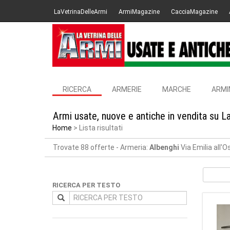
LaVetrinaDelleArmi
ArmiMagazine
CacciaMagazine
RICERCA
ARMERIE
MARCHE
ARMI
Armi usate, nuove e antiche in vendita su L
Home
Lista risultati
Trovate 88 offerte
- Armeria:
Albenghi
Via Emilia all'
RICERCA PER TESTO