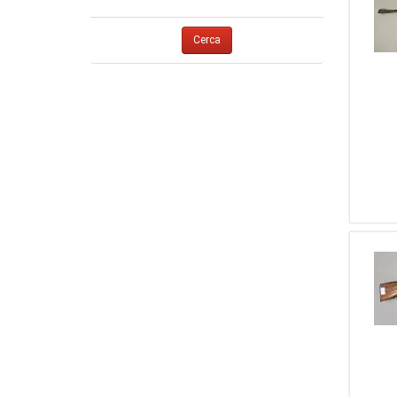
1
Thompson Center
1
8 X 68 S
1
Webley & Scott
1
380
Cerca
1
Weihrauch
1
7,63 Mauser
1
Winchester
1
7,65
1
Zoli
1
9 Steyr
1
Zanotti Fabio
1
5,5 Aria Compressa
1
Piccardi
1
9,3 X 74 R
1
Haenel
1
10
1
Abbiatico & Salvinelli
1
...Altro...
1
Mapiz
1
Ugartechea
1
BERNARDELLI V.SPA
1