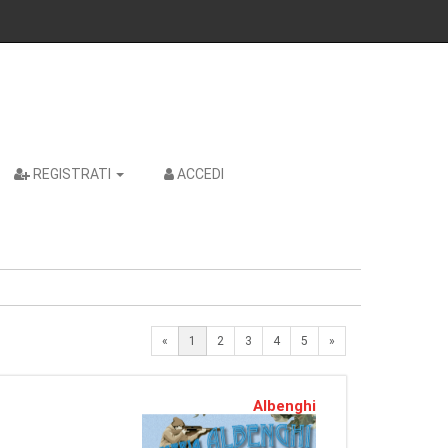
REGISTRATI
ACCEDI
Next
«
1
2
3
4
5
»
Albenghi