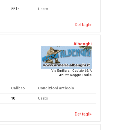
22 l.r.
Usato
Dettagli
»
Albenghi
Via Emilia all'Ospizio 66/A
42122 Reggio Emilia
Calibro
Condizioni articolo
10
Usato
Dettagli
»