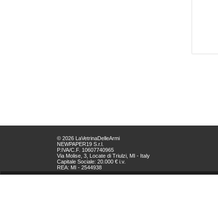
© 2026 LaVetrinaDelleArmi
NEWPAPER19 S.r.l.
P.IVA/C.F. 10607740965
Via Molise, 3, Locate di Triulzi, MI - Italy
Capitale Sociale: 20.000 € i.v.
REA: MI - 2544938
Servizio Clienti:
clienti@newpaper19.it
Tel Servizio Clienti:
+39 02 904 8111 - tasto 1