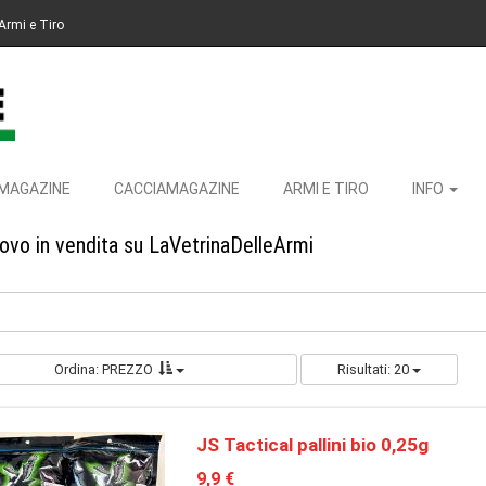
Armi e Tiro
MAGAZINE
CACCIAMAGAZINE
ARMI E TIRO
INFO
uovo in vendita su LaVetrinaDelleArmi
Ordina: PREZZO
Risultati: 20
JS Tactical pallini bio 0,25g
9,9 €