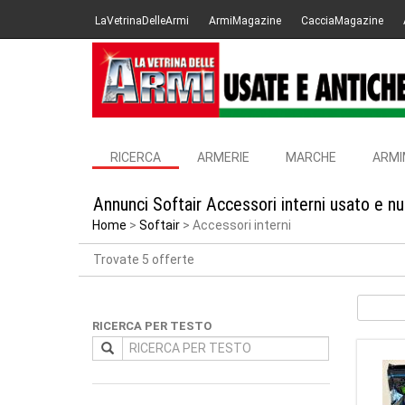
LaVetrinaDelleArmi
ArmiMagazine
CacciaMagazine
RICERCA
ARMERIE
MARCHE
ARMI
Annunci Softair Accessori interni usato e n
Home
Softair
Accessori interni
Trovate 5 offerte
RICERCA PER TESTO