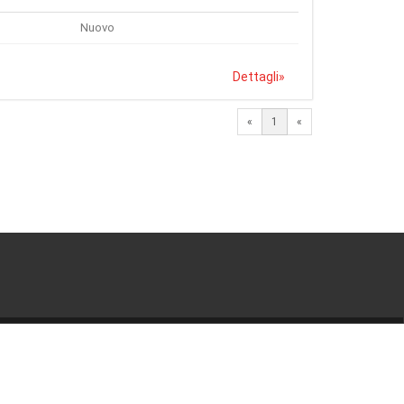
Nuovo
Dettagli
»
«
1
«