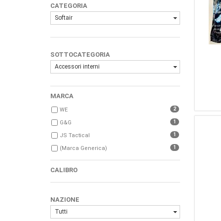
CATEGORIA
Softair
SOTTOCATEGORIA
Accessori interni
MARCA
2
WE
1
G&G
1
JS Tactical
1
(Marca Generica)
CALIBRO
NAZIONE
Tutti