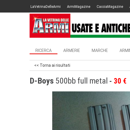
LaVetrinaDelleArmi
ArmiMagazine
CacciaMagazine
RICERCA
ARMERIE
MARCHE
ARMI
<< Torna ai risultati
D-Boys
500bb full metal
30 €