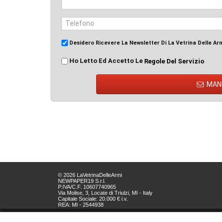
Desidero Ricevere La Newsletter Di La Vetrina Delle Ar
Ho Letto Ed Accetto Le
Regole Del Servizio
MAN
© 2026 LaVetrinaDelleArmi
NEWPAPER19 S.r.l.
P.IVA/C.F. 10607740965
Via Molise, 3, Locate di Triulzi, MI - Italy
Capitale Sociale: 20.000 € i.v.
REA: MI - 2544938
Servizio Clienti:
clienti@newpaper19.it