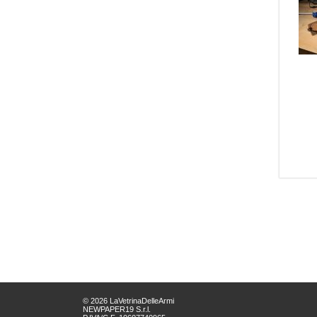
© 2026 LaVetrinaDelleArmi
NEWPAPER19 S.r.l.