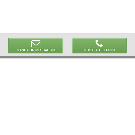
MANDA UN MESSAGGIO
MOSTRA TELEFONO
© 2026 LaVetrinaDelleArmi
NEWPAPER19 S.r.l.
P.IVA/C.F. 10607740965
Via Molise, 3, Locate di Triulzi, MI - Italy
Capitale Sociale: 20.000 € i.v.
REA: MI - 2544938
Servizio Clienti:
clienti@newpaper19.it
Tel Servizio Clienti:
+39 02 904 8111 - tasto 1