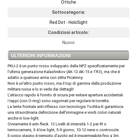
Ottiche
Sottocategoria:
Red Dot - HoloSight
Condizioni articolo:
Nuovo
ULTERIORI INFORMAZIONI
PKU-2 è un punto rosso sviluppato dalla NPZ specificatamente per
l'ultima generazione Kalashnikov (AK-12 AK-15 e TR3), ma che è
adatto a qualsiasi arma con slitta Picatinny.
Non è un'altro punto rosso, ma il top di gamma della produzione
militare russa e lo si vede dai dettagli!
L'attacco rapido è fornito di sicura per evitare aperture accidentali.
I tappi (con O-ring) sono sagomati per regolare le torrette.
La lente frontale anti-riflesso con tecnologia Tochka-K garantisce
una straordinaria definizione dell'immagine e vividi colori naturali
anche in low-light.
Ovviamente è anti-fleck. 12 Livelli di intensità 1-2 per IR o
termocamera, 3-4 low light, 5-9 giorno, 10-12 neve o controsole.
Il corpo stagno è riempito d'azoto ed è impermeabile fino a 3m.