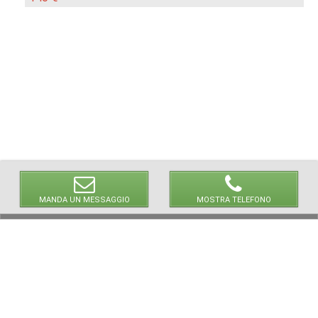
MANDA UN MESSAGGIO
MOSTRA TELEFONO
© 2026 LaVetrinaDelleArmi
NEWPAPER19 S.r.l.
P.IVA/C.F. 10607740965
Via Molise, 3, Locate di Triulzi, MI - Italy
Capitale Sociale: 20.000 € i.v.
REA: MI - 2544938
Servizio Clienti:
clienti@newpaper19.it
Tel Servizio Clienti: