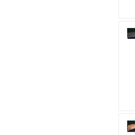
1
32 S & W
1
Browning (FN)
1
9 Steyr
1
Franz Sodia
1
7,62x39
1
Hammerli
1
6,5 X 68
1
High Standard
1
7,62 X 54 R
1
Kimber
1
6,5 X 57 R
1
Oberland
1
8 Flobert A Pallini
1
Para Ordnance
1
Savage
1
Taurus
1
Tholet
1
Victor
1
Webley & Scott
1
Zanoletti
1
Belladonna
1
Adler
1
Stoeger
1
Zanotti Fabio