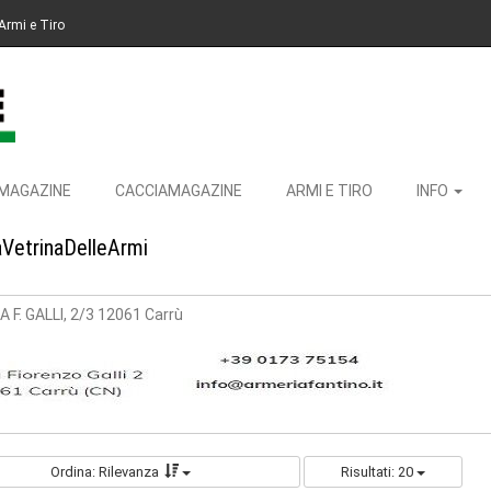
Armi e Tiro
MAGAZINE
CACCIAMAGAZINE
ARMI E TIRO
INFO
aVetrinaDelleArmi
 F. GALLI, 2/3 12061 Carrù
Ordina: Rilevanza
Risultati: 20