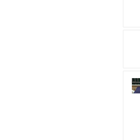
1
MOSIN NAGANT
1
SAN SWISS
1
ZANARDINI M.A.P.I.Z.
1
MANU ARM
1
RHOM
1
BIGNOTTI & F.
1
THIRIFAYS & C
1
PRANDELLI E GASPARINI
1
VARINI
1
FN