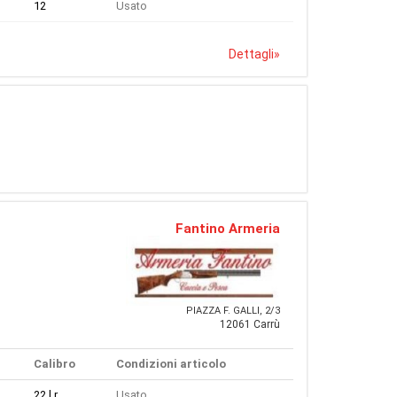
12
Usato
Dettagli
»
Fantino Armeria
PIAZZA F. GALLI, 2/3
12061 Carrù
Calibro
Condizioni articolo
22 l.r.
Usato