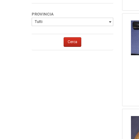
7
30-06
5
Zoli
6
9 Corto (9 X 17)
4
Marlin
PROVINCIA
6
45 ACP
4
Voere
Tutti
6
30-30
4
Walther
5
7,62 X 39
4
Weihrauch
4
9 Flobert A Pallini
Cerca
4
Sig Sauer
4
7 Mm Rem Mag
3
Carcano
3
6,35
3
Diana
3
40 S&W
3
Tikka
3
8 X 57 JS
3
Hatsan
3
308
3
Leica
3
6,5 X 55
3
RAPETTI
3
44 Mag.
2
Fabarm
3
7,65 Para (30 Luger)
2
Favs
2
28
2
FNA
2
6,5 Carcano
2
Heckler & Koch
2
243
2
Mossberg
2
300