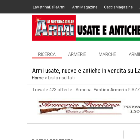
LaVetrinaDelleArmi
ArmiMagazine
CacciaMagazine
RICERCA
ARMERIE
MARCHE
ARMI
Armi usate, nuove e antiche in vendita su L
Home
Lista risultati
Trovate 423 offerte
- Armeria:
Fantino Armeria
PIAZZA