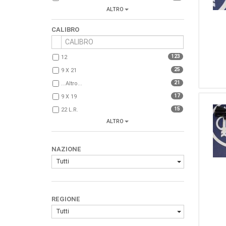
ALTRO
14
Franchi
13
Colt
CALIBRO
12
(Marca Generica)
11
Sabatti
123
12
11
Winchester
25
9 X 21
11
CZ
21
...Altro...
10
Bernardelli
17
9 X 19
9
Tanfoglio
15
22 L.r.
8
Mauser
ALTRO
14
357 Magnum
6
Glock
12
38 Special
6
Weatherby
NAZIONE
12
7,65 Browning
6
Sauer
Tutti
11
270 Winc.
6
10
20
5
Breda
10
308 Win
5
Remington
REGIONE
9
223 REM.
5
Sako
Tutti
8
4,5 Aria Compressa
5
Zastava