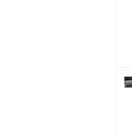
1
Investarm
1
Inland
1
Fair
1
Werndl
1
Optima
1
Bayard
1
Darne
1
Lorenzotti
1
Aimpoint
1
Herstal
1
Miroku
1
Gabilondo Y Urresti
1
GSG
1
Heckler & Kock
1
HECKLER&amp;KOCK
1
Steiner
1
Springfield Armory