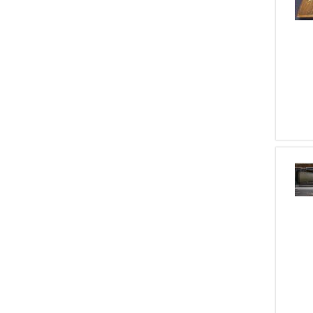
2
Ruger
1
22 Lungo
2
Sauer & Sohn
1
16
2
Steyr Mannlicher
1
7 X 65 R
2
Uberti
1
6,5
2
Umarex
1
222
2
Chiappa
1
357
2
Toschi
1
45
2
SDM
1
7,65
2
Bergara
1
7 Rem. Mag.
2
Kalashnikov
1
38
2
ARTIGIANALE
1
41 Magnum
1
Anschutz
1
8 X 50
1
Arminius
1
257
1
Astra
1
270
1
Brno
1
45-70 Gov.
1
Carl Gustafs
1
7 X 64
1
Rizzini
1
5,5 Aria Compressa
1
Fausti