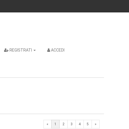
REGISTRATI
ACCEDI
Next
«
1
2
3
4
5
»