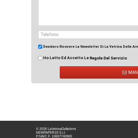
Desidero Ricevere La Newsletter Di La Vetrina Delle Ar
Ho Letto Ed Accetto Le
Regole Del Servizio
MAN
© 2026 LaVetrinaDelleArmi
NEWPAPER19 S.r.l.
P.IVA/C.F. 10607740965