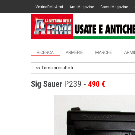
LaVetrinaDelleArmi
ArmiMagazine
CacciaMagazine
RICERCA
ARMERIE
MARCHE
ARMI
<< Torna ai risultati
Sig Sauer
P239
490 €