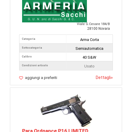
Viale G.Cesare 184/B
28100 Novara
Categoria
Arma Corta
Sottocategoria
Semiautomatica
Calibro
40 S&W
Condizioni articolo
Usato
Dettagli
»
aggiungi a preferiti
Para Ordnance P16 LIMITED