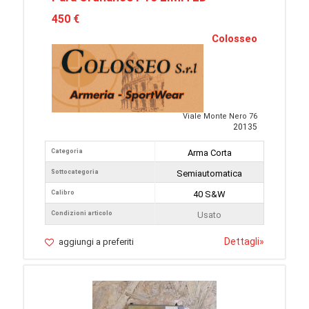
450 €
Colosseo
Viale Monte Nero 76
20135
Categoria
Arma Corta
Sottocategoria
Semiautomatica
Calibro
40 S&W
Condizioni articolo
Usato
Dettagli
»
aggiungi a preferiti