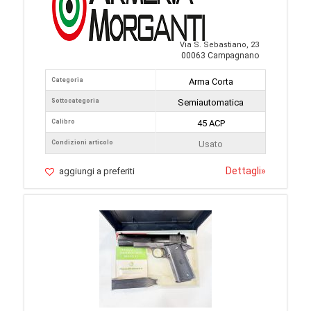
Via S. Sebastiano, 23
00063 Campagnano
Categoria
Arma Corta
Sottocategoria
Semiautomatica
Calibro
45 ACP
Condizioni articolo
Usato
Dettagli
»
aggiungi a preferiti