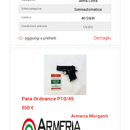
Categoria
Arma Corta
Sottocategoria
Semiautomatica
Calibro
40 S&W
Condizioni articolo
Usato
Dettagli
»
aggiungi a preferiti
Para Ordnance P10/45
550 €
Armeria Morganti