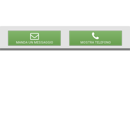
MANDA UN MESSAGGIO
MOSTRA TELEFONO
© 2026 LaVetrinaDelleArmi
NEWPAPER19 S.r.l.
P.IVA/C.F. 10607740965
Via Molise, 3, Locate di Triulzi, MI - Italy
Capitale Sociale: 20.000 € i.v.
REA: MI - 2544938
Servizio Clienti:
clienti@newpaper19.it
Tel Servizio Clienti:
+39 02 904 8111 - tasto 1