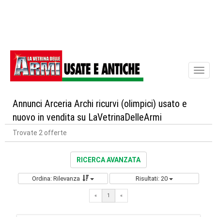
Toggl
naviga
Annunci Arceria Archi ricurvi (olimpici) usato e
nuovo in vendita su LaVetrinaDelleArmi
Trovate 2 offerte
RICERCA AVANZATA
Ordina: Rilevanza
Risultati: 20
«
1
«