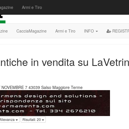
agazine
Armi e Tiro
zine
CacciaMagazine
Armi e Tiro
INFO
REGIST
ntiche in vendita su LaVetri
V NOVEMBRE 7 43039 Salso Maggiore Terme
Rilevanza
Risultati: 20