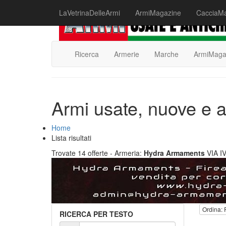
LaVetrinaDelleArmi
ArmiMagazine
CacciaM
Ricerca
Armerie
Marche
ArmiMaga
Armi usate, nuove e a
Home
Lista risultati
Trovate 14 offerte
- Armeria:
Hydra Armaments
VIA I
Ordina: 
RICERCA PER TESTO