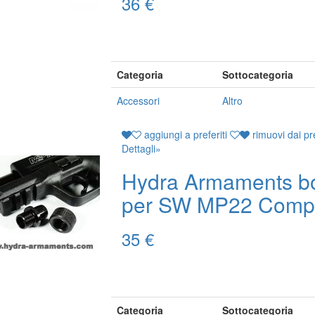
36 €
Categoria
Sottocategoria
Accessori
Altro
aggiungi a preferiti
rimuovi dai pre
Dettagli
»
Hydra Armaments b
per SW MP22 Comp
35 €
Categoria
Sottocategoria