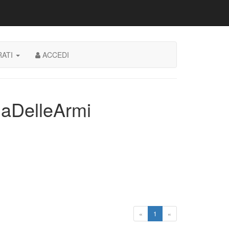
RATI
ACCEDI
naDelleArmi
«
1
«