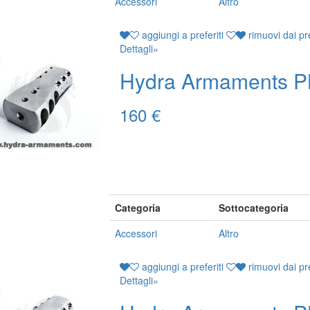
Accessori
Altro
aggiungi a preferiti
rimuovi dai pre
Dettagli
»
Hydra Armaments P
160 €
Categoria
Sottocategoria
Accessori
Altro
aggiungi a preferiti
rimuovi dai pre
Dettagli
»