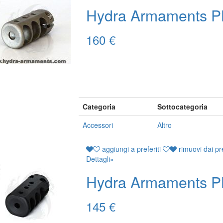
Hydra Armaments P
160 €
Categoria
Sottocategoria
Accessori
Altro
aggiungi a preferiti
rimuovi dai pre
Dettagli
»
Hydra Armaments P
145 €