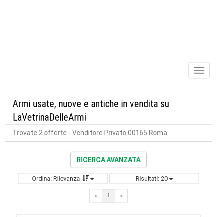
Toggl
naviga
Armi usate, nuove e antiche in vendita su
LaVetrinaDelleArmi
Trovate 2 offerte
- Venditore Privato 00165 Roma
RICERCA AVANZATA
Ordina: Rilevanza
Risultati: 20
«
1
«