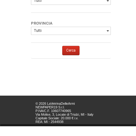
Tutti
PROVINCIA
Tutti
Cerca
© 2026 LaVetrinaDelleArmi
NEWPAPER19 S.r.l.
P.IVA/C.F. 10607740965
Via Molise, 3, Locate di Triulzi, MI - Italy
Capitale Sociale: 20.000 € i.v.
REA: MI - 2544938
Servizio Clienti:
clienti@newpaper19.it
Tel Servizio Clienti: