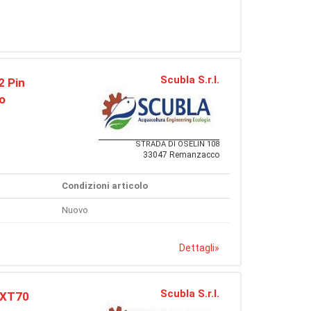
Scubla S.r.l.
2 Pin
o
STRADA DI OSELIN 108
33047 Remanzacco
Condizioni articolo
Nuovo
Dettagli
»
Scubla S.r.l.
d XT70