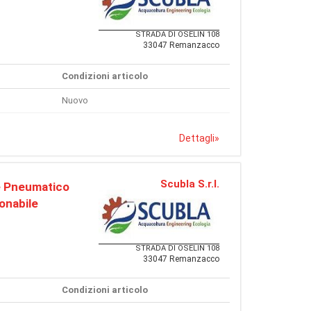
STRADA DI OSELIN 108
33047 Remanzacco
Condizioni articolo
Nuovo
Dettagli
»
Scubla S.r.l.
e Pneumatico
onabile
STRADA DI OSELIN 108
33047 Remanzacco
Condizioni articolo