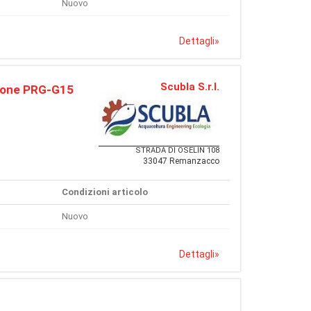
Nuovo
Dettagli
»
Scubla S.r.l.
ione PRG-G15
STRADA DI OSELIN 108
33047 Remanzacco
Condizioni articolo
Nuovo
Dettagli
»