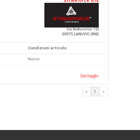
Strikeforce srls
Via Nettunense 132
00075 LANUVIO (RM)
Condizioni articolo
Nuovo
Dettagli
»
«
1
«