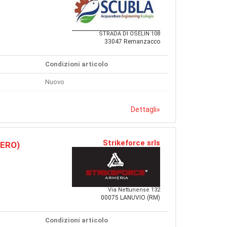
STRADA DI OSELIN 108
33047 Remanzacco
Condizioni articolo
Nuovo
Dettagli
»
Strikeforce srls
BERO)
Via Nettunense 132
00075 LANUVIO (RM)
Condizioni articolo