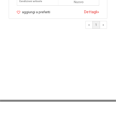
Condizioni articolo
Nuovo
Dettagli
»
aggiungi a preferiti
«
1
«
© 2026 LaVetrinaDelleArmi
NEWPAPER19 S.r.l.