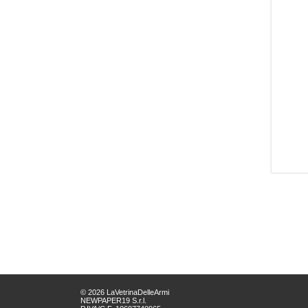
© 2026 LaVetrinaDelleArmi
NEWPAPER19 S.r.l.