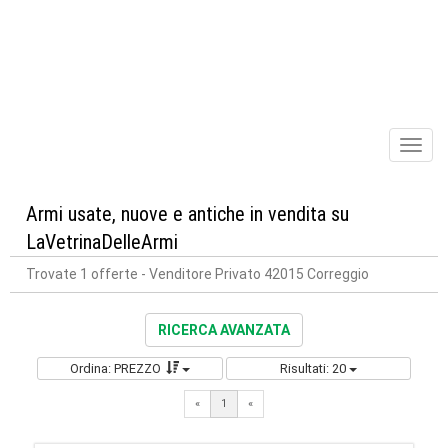
Toggl
naviga
Armi usate, nuove e antiche in vendita su
LaVetrinaDelleArmi
Trovate 1 offerte
- Venditore Privato 42015 Correggio
RICERCA AVANZATA
Ordina: PREZZO
Risultati: 20
«
1
«