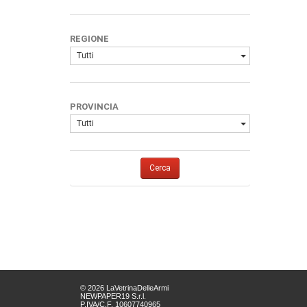
REGIONE
Tutti
PROVINCIA
Tutti
Cerca
© 2026 LaVetrinaDelleArmi
NEWPAPER19 S.r.l.
P.IVA/C.F. 10607740965