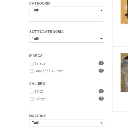
CATEGORIA
Tutti
SOTTOCATEGORIA
Tutti
MARCA
1
Beretta
1
Gabilondo Y Urresti
CALIBRO
1
9 X 21
1
9 Steyr
NAZIONE
Tutti