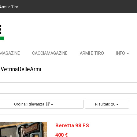
Armi e Tiro
MAGAZINE
CACCIAMAGAZINE
ARMI E TIRO
INFO
aVetrinaDelleArmi
Ordina: Rilevanza
Risultati: 20
Beretta 98 FS
400 €