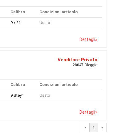
Calibro
Condizioni articolo
9 x 21
Usato
Dettagli
»
Venditore Privato
28047 Oleggio
Calibro
Condizioni articolo
9 Steyr
Usato
Dettagli
»
«
1
«