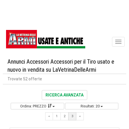
Toggl
naviga
Annunci Accessori Accessori per il Tiro usato e
nuovo in vendita su LaVetrinaDelleArmi
Trovate 52 offerte
RICERCA AVANZATA
Ordina: PREZZO
Risultati: 20
Previous
«
1
2
3
«