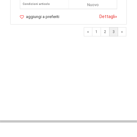
Condizioni articolo
Nuovo
Dettagli
»
aggiungi a preferiti
Previous
«
1
2
3
«
© 2026 LaVetrinaDelleArmi
NEWPAPER19 S.r.l.